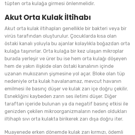
tüpten orta kulağa girmesi önlenmelidir.
Akut Orta Kulak İltihabı
Akut orta kulak iltihapları genellikle bir bakteri veya bir
virüs tarafından oluşturulur. Çocuklarda kısa olan
östaki kanalı yoluyla bu ajanlar kolaylıkla boğazdan orta
kulağa taşınırlar. Orta kulağa bir kez ulaşan mikroplar
burada yerleşir ve ürer bu ise hem orta kulağı döşeyen
hem de yakın ilişkide olan östaki kanalının içinde
uzanan mukozanın şişmesine yol açar. Bloke olan tüp
nedeniyle orta kulak havalanamaz, mevcut havanın
emilmesi ile basınç düşer ve kulak zarı içe doğru çekilir.
Esnekliğini kaybeden zarın ses iletimi düşer. Diğer
taraftan içeride bulunan ya da negatif basınç etkisi ile
genizden çekilen mikroorganizmaların neden oldukları
iltihaplı sıvı orta kulakta birikerek zarı dışa doğru iter.
Muayenede erken dönemde kulak zarı kırmızı, ödemli