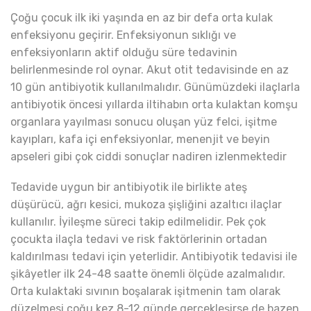
Çoğu çocuk ilk iki yaşında en az bir defa orta kulak
enfeksiyonu geçirir. Enfeksiyonun sıklığı ve
enfeksiyonların aktif olduğu süre tedavinin
belirlenmesinde rol oynar. Akut otit tedavisinde en az
10 gün antibiyotik kullanılmalıdır. Günümüzdeki ilaçlarla
antibiyotik öncesi yıllarda iltihabın orta kulaktan komşu
organlara yayılması sonucu oluşan yüz felci, işitme
kayıpları, kafa içi enfeksiyonlar, menenjit ve beyin
apseleri gibi çok ciddi sonuçlar nadiren izlenmektedir
Tedavide uygun bir antibiyotik ile birlikte ateş
düşürücü, ağrı kesici, mukoza şişliğini azaltıcı ilaçlar
kullanılır. İyileşme süreci takip edilmelidir. Pek çok
çocukta ilaçla tedavi ve risk faktörlerinin ortadan
kaldırılması tedavi için yeterlidir. Antibiyotik tedavisi ile
şikâyetler ilk 24-48 saatte önemli ölçüde azalmalıdır.
Orta kulaktaki sıvının boşalarak işitmenin tam olarak
düzelmesi çoğu kez 8-12 günde gerçekleşirse de bazen