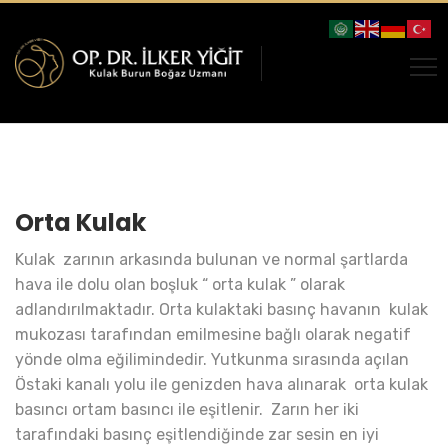
Orta Kulak
Kulak zarının arkasında bulunan ve normal şartlarda
hava ile dolu olan boşluk “ orta kulak ” olarak
adlandırılmaktadır. Orta kulaktaki basınç havanın kulak
mukozası tarafından emilmesine bağlı olarak negatif
yönde olma eğilimindedir. Yutkunma sırasında açılan
Östaki kanalı yolu ile genizden hava alınarak orta kulak
basıncı ortam basıncı ile eşitlenir. Zarın her iki
tarafındaki basınç eşitlendiğinde zar sesin en iyi